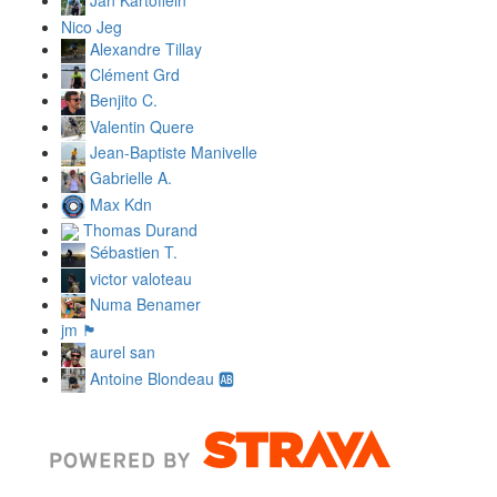
Jan Kartoffeln
Nico Jeg
Alexandre Tillay
Clément Grd
Benjito C.
Valentin Quere
Jean-Baptiste Manivelle
Gabrielle A.
Max Kdn
Thomas Durand
Sébastien T.
victor valoteau
Numa Benamer
jm 🏴
aurel san
Antoine Blondeau 🆎