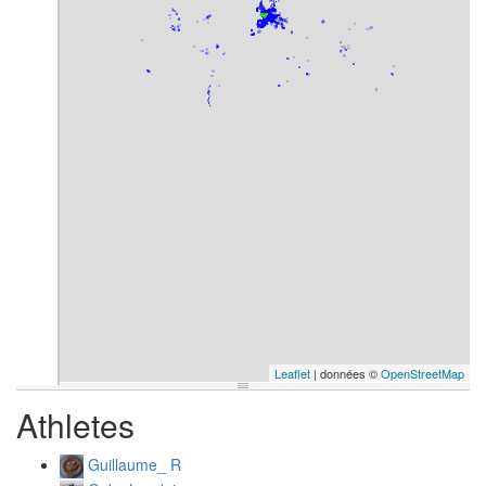
Leaflet
| données ©
OpenStreetMap
Athletes
Guillaume_ R