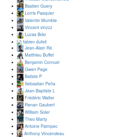
Bastien Guery
Lorris Pasquier
Valentin Mumble
Vincent vinzzz
Lucas Bckr
fabien dufeil
Jean-Alain Ré
Matthieu Buffet
Benjamin Cornuel
Gwen Page
Batiste P
Sebastian Peña
Jean-Baptiste L
Frédéric Walter
Renan Gaubert
William Soler
Theo Marty
Antoine Paimpec
Anthony Vincendeau