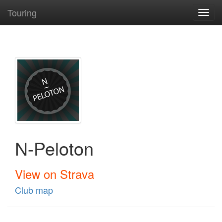
Touring
Toggl
navig
N-Peloton
View on Strava
Club map