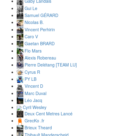
Gaby Landais
Gui Le
Samuel GÉRARD
Nicolas B.
Vincent Perhirin
Caro V
Gaetan BRARD
Flo Mars
Alexis Robereau
Pierre Delétang [TEAM LU]
Cyrus R
PY LB
Vincent D
Marc Duval
Léo Jacq
Cyril Wesley
Deux Cent Metres Lancé
GrecKo .fr
Brieux Theard
Thibault Manderscheid