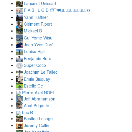
Lancelot Unissart
F A B . L G D 😴🍽️🏊🏼‍♂️🚴🏼‍♂️🏃🏼‍♂️🍻🥰♻️
Yann Haffner
Clément Ripert
Mickael B
Gui Yome Wisu
Jean-Yves Doré
Louise Rglr
Benjamin Boré
Super Coco
Joachim Le Tallec
Emile Bisquay
Estelle Ge
Pierre-Axel NOEL
Jeff Abrahamson
Anat Brigante
Luc R
Bastien Lesage
Jeremy Collin