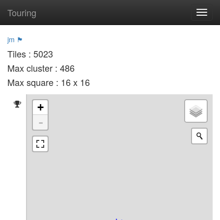
Touring
Toggl
navig
jm 🏴
Tiles : 5023
Max cluster : 486
Max square : 16 x 16
+
-