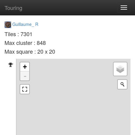
Touring
Toggl
navig
Guillaume_ R
Tiles : 7301
Max cluster : 848
Max square : 20 x 20
+
-