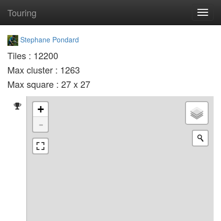
Touring
Toggl
navig
Stephane Pondard
Tiles : 12200
Max cluster : 1263
Max square : 27 x 27
+
-